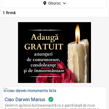
Ghioroc
1 firmă
Ciao Darwin Marius
Venim în ajutorul dumneavoastră cu o gamă largă de cruci