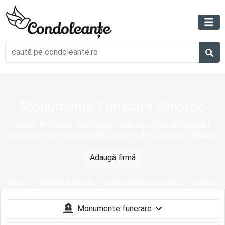
Monumente Funerare Ghioroc
alege firme de tradiție în construcții și amenajări
monumente funerare de calitate din comuna Ghioroc
Adaugă firmă
Home
Servicii funerare
Monumente funerare
Ghioroc
Monumente funerare