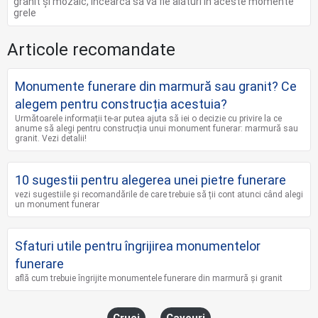
granit și mozaic, încearcă să vă fie alături în aceste momente
grele
Articole recomandate
Monumente funerare din marmură sau granit? Ce
alegem pentru construcția acestuia?
Următoarele informații te-ar putea ajuta să iei o decizie cu privire la ce
anume să alegi pentru construcția unui monument funerar: marmură sau
granit. Vezi detalii!
10 sugestii pentru alegerea unei pietre funerare
vezi sugestiile și recomandările de care trebuie să ții cont atunci când alegi
un monument funerar
Sfaturi utile pentru îngrijirea monumentelor
funerare
află cum trebuie îngrijite monumentele funerare din marmură și granit
Cruci
Cavouri