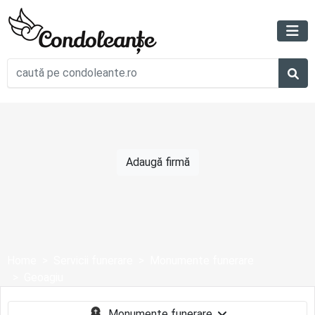
Adaugă firmă
Home
Servicii funerare
Monumente funerare
Geoagiu
Monumente funerare