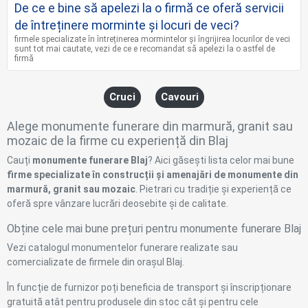
De ce e bine să apelezi la o firmă ce oferă servicii
de întreținere morminte și locuri de veci?
firmele specializate în întreținerea mormintelor și îngrijirea locurilor de veci
sunt tot mai cautate, vezi de ce e recomandat să apelezi la o astfel de
firmă
Cruci
Cavouri
Alege monumente funerare din marmură, granit sau
mozaic de la firme cu experiență din Blaj
Cauți
monumente funerare Blaj
? Aici găsești lista celor mai bune
firme specializate în construcții și amenajări de monumente din
marmură, granit sau mozaic
. Pietrari cu tradiție și experiență ce
oferă spre vânzare lucrări deosebite și de calitate.
Obține cele mai bune prețuri pentru monumente funerare Blaj
Vezi catalogul monumentelor funerare realizate sau
comercializate de firmele din orașul Blaj.
În funcție de furnizor poți beneficia de transport și înscripționare
gratuită atât pentru produsele din stoc cât și pentru cele