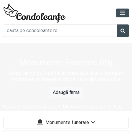
Monumente Funerare Blaj
alege firme de tradiție în construcții și amenajări
monumente funerare de calitate din orașul Blaj
Adaugă firmă
Home
Servicii funerare
Monumente funerare
Blaj
Monumente funerare