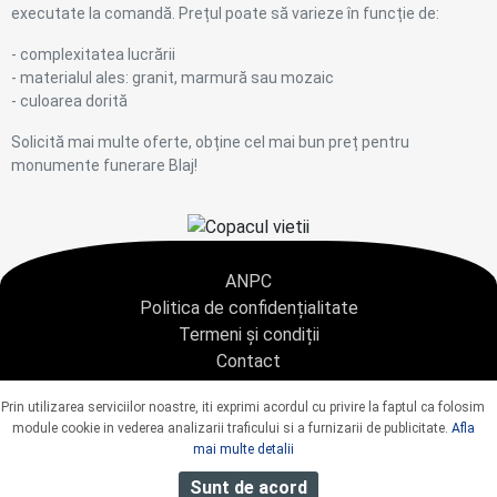
executate la comandă. Prețul poate să varieze în funcție de:
- complexitatea lucrării
- materialul ales: granit, marmură sau mozaic
- culoarea dorită
Solicită mai multe oferte, obține cel mai bun preț pentru
monumente funerare Blaj!
ANPC
Politica de confidențialitate
Termeni și condiții
Contact
Copyright © 2021 - AGENTIA CONDOLEANTE.RO SRL - toate drepturile rezervate
Prin utilizarea serviciilor noastre, iti exprimi acordul cu privire la faptul ca folosim
J40/9967/2020 CUI: 42925428
module cookie in vederea analizarii traficului si a furnizarii de publicitate.
Afla
mai multe detalii
Sunt de acord