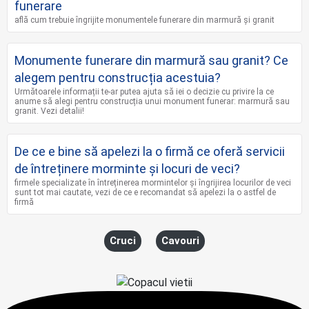
funerare
află cum trebuie îngrijite monumentele funerare din marmură și granit
Monumente funerare din marmură sau granit? Ce
alegem pentru construcția acestuia?
Următoarele informații te-ar putea ajuta să iei o decizie cu privire la ce
anume să alegi pentru construcția unui monument funerar: marmură sau
granit. Vezi detalii!
De ce e bine să apelezi la o firmă ce oferă servicii
de întreținere morminte și locuri de veci?
firmele specializate în întreținerea mormintelor și îngrijirea locurilor de veci
sunt tot mai cautate, vezi de ce e recomandat să apelezi la o astfel de
firmă
Cruci
Cavouri