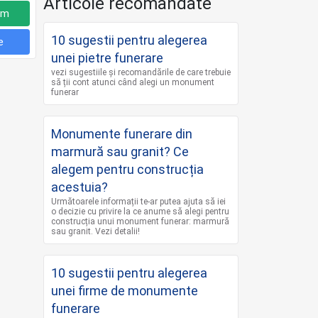
Articole recomandate
um
10 sugestii pentru alegerea
e
unei pietre funerare
vezi sugestiile și recomandările de care trebuie
să ții cont atunci când alegi un monument
funerar
Monumente funerare din
marmură sau granit? Ce
alegem pentru construcția
acestuia?
Următoarele informații te-ar putea ajuta să iei
o decizie cu privire la ce anume să alegi pentru
construcția unui monument funerar: marmură
sau granit. Vezi detalii!
10 sugestii pentru alegerea
unei firme de monumente
funerare