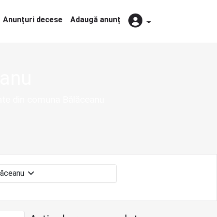
Anunțuri decese
Adaugă anunț
eanu
itate din comuna Bălăceanu
Bălăceanu