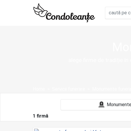
Mon
alege firme de tradiție î
Home
Servicii funerare
Monumente funera
1 firmă