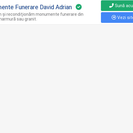
Sună ac
nte Funerare David Adrian
 şi recondiţionăm monumente funerare din
Vezi sit
marmură sau granit.