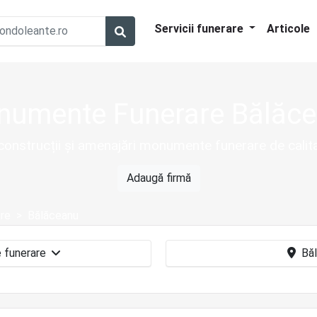
Servicii funerare
Articole
umente Funerare Bălăc
n construcții și amenajări monumente funerare de cal
Adaugă firmă
re
Bălăceanu
Monumente funerare