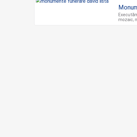
Monume
Executăm
mozaic, 