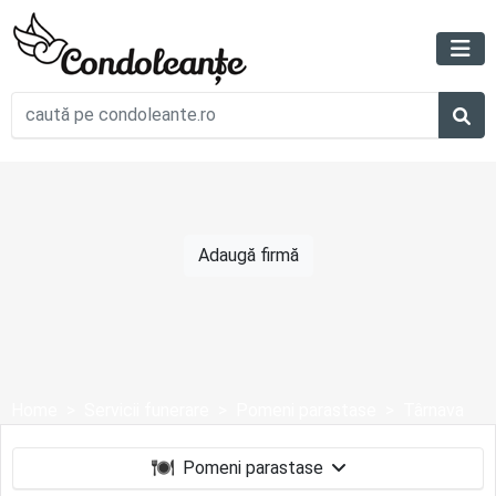
Adaugă firmă
Home
Servicii funerare
Pomeni parastase
Târnava
Pomeni parastase