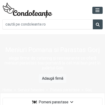
Meniuri Pomana si Parastas Gorj
alege firme de catering și restaurante ce oferă
meniuri parastas sau pomană la cel mai bun preț în
județul Gorj
Adaugă firmă
Home
Servicii funerare
Pomeni parastase
Gorj
Pomeni parastase