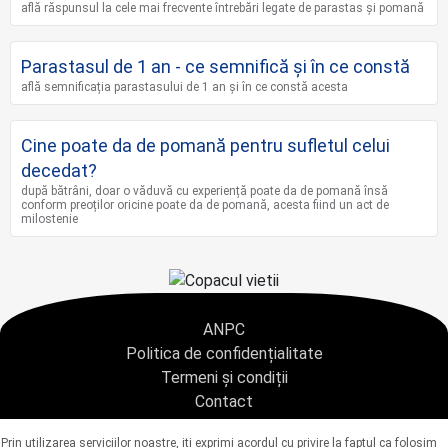
află răspunsul la cele mai frecvente întrebări legate de parastas și pomană
Parastasul de 1 an - ce semnifică și în ce constă
află semnificația parastasului de 1 an și în ce constă acesta
Cine poate da de pomană pentru sufletul celui
decedat?
după bătrâni, doar o văduvă cu experiență poate da de pomană însă
conform preoților oricine poate da de pomană, acesta fiind un act de
milostenie
ANPC
Politica de confidențialitate
Termeni și condiții
Contact
Copyright © 2021 - AGENTIA CONDOLEANTE.RO SRL - toate drepturile rezervate
Prin utilizarea serviciilor noastre, iti exprimi acordul cu privire la faptul ca folosim