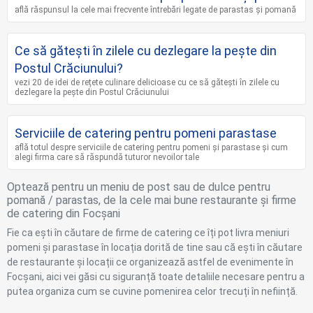
află răspunsul la cele mai frecvente întrebări legate de parastas și pomană
Ce să gătești în zilele cu dezlegare la pește din
Postul Crăciunului?
vezi 20 de idei de rețete culinare delicioase cu ce să gătești în zilele cu
dezlegare la pește din Postul Crăciunului
Serviciile de catering pentru pomeni parastase
află totul despre serviciile de catering pentru pomeni și parastase și cum
alegi firma care să răspundă tuturor nevoilor tale
Optează pentru un meniu de post sau de dulce pentru
pomană / parastas, de la cele mai bune restaurante și firme
de catering din Focșani
Fie ca ești în căutare de firme de catering ce îți pot livra meniuri
pomeni și parastase în locația dorită de tine sau că ești în căutare
de restaurante și locații ce organizează astfel de evenimente în
Focșani, aici vei găsi cu siguranță toate detaliile necesare pentru a
putea organiza cum se cuvine pomenirea celor trecuți în neființă.