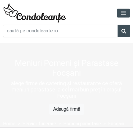
Meniuri Pomeni și Parastase
Focșani
alege firme de catering și restaurante ce oferă
meniuri parastase la cel mai bun preț în orașul
Focșani
Adaugă firmă
Home
Servicii funerare
Pomeni parastase
Focșani