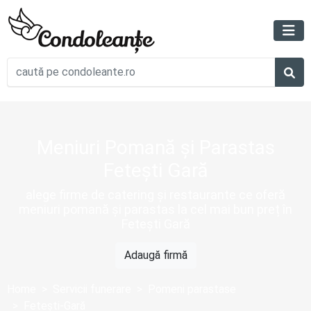
Meniuri Pomană și Parastas
Fetești Gară
alege firme de catering și restaurante ce oferă
meniuri pomană și parastas la cel mai bun preț în
Fetești Gară
Adaugă firmă
Home
Servicii funerare
Pomeni parastase
Fetești-Gară