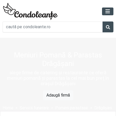
Meniuri Pomană & Parastas
Drăgășani
alege firme de catering și restaurante ce oferă
meniuri pomană și parastas la cel mai bun preț în
orașul Drăgășani
Adaugă firmă
Home
Servicii funerare
Pomeni parastase
Drăgășani