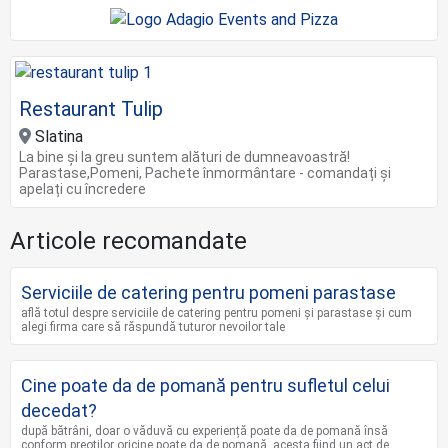
Restaurant Tulip
Slatina
La bine și la greu suntem alături de dumneavoastră!
Parastase,Pomeni, Pachete înmormântare - comandați și
apelați cu încredere
Articole recomandate
Serviciile de catering pentru pomeni parastase
află totul despre serviciile de catering pentru pomeni și parastase și cum
alegi firma care să răspundă tuturor nevoilor tale
Cine poate da de pomană pentru sufletul celui
decedat?
după bătrâni, doar o văduvă cu experiență poate da de pomană însă
conform preoților oricine poate da de pomană, acesta fiind un act de