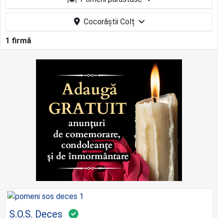
Cocorăștii Colț
1 firmă
S.O.S. Deces