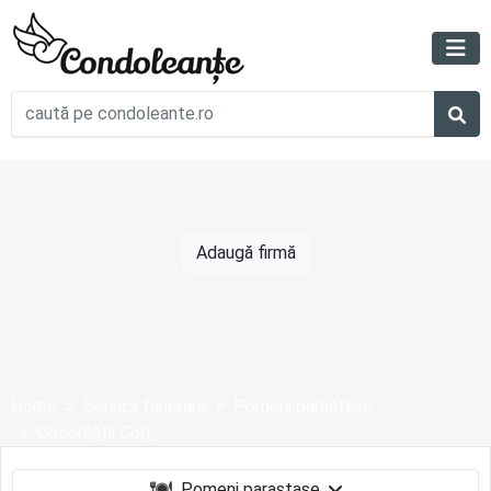
Adaugă firmă
Home
Servicii funerare
Pomeni parastase
Cocorăștii Colț
Pomeni parastase