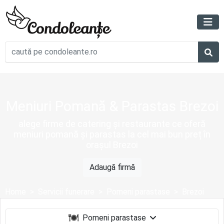
Meniuri Pomană & Parastas Brezoi
alege firme de catering și restaurante ce oferă
meniuri pomană și parastas la cel mai bun preț în
orașul Brezoi
Adaugă firmă
Home
Servicii funerare
Pomeni parastase
Brezoi
Pomeni parastase