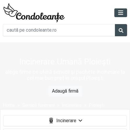
Incinerare Umană Ploiești
alege firme ce oferă servicii și pachete incinerare la
cel mai bun preț în orașul Ploiești
Adaugă firmă
Home
Servicii funerare
Incinerare
Ploieşti
Incinerare