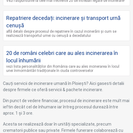
Vezi răspunsurile la cele mai frecvente 20 de întrebări legate de incinerare!
Repatriere decedați: incinerare și transport urnă
cenușă
află detalii despre procesul de repatriere în cazul incinerării și cum se
realizează transportul urnei cu cenușă a decedatului
20 de români celebri care au ales incinerarea în
locul înhumării
vezi lista personalităților din România care au ales incinerarea în locul
unei înmormântări tradiționale în ciuda controverselor
Cauți servicii de incinerare umană în Ploiești? Aici gasesti detalii
despre firmele ce oferă servicii & pachete incinerare.
Din punct de vedere financiar, procesul de incinerare este mult mai
ieftin decât cel de înhumare iar întreg procesul durează între
aprox. 1 și 3 ore.
Acesta se realizează doar în unități specializate, precum
crematorii publice sau private. Firmele funerare colaborează cu