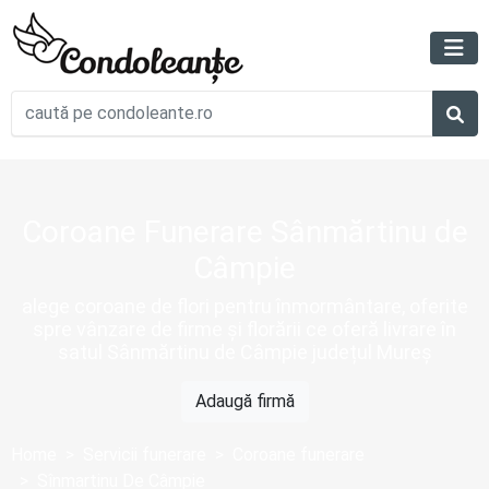
Coroane Funerare Sânmărtinu de
Câmpie
alege coroane de flori pentru înmormântare, oferite
spre vânzare de firme și florării ce oferă livrare în
satul Sânmărtinu de Câmpie județul Mureș
Adaugă firmă
Home
Servicii funerare
Coroane funerare
Sînmartinu De Câmpie