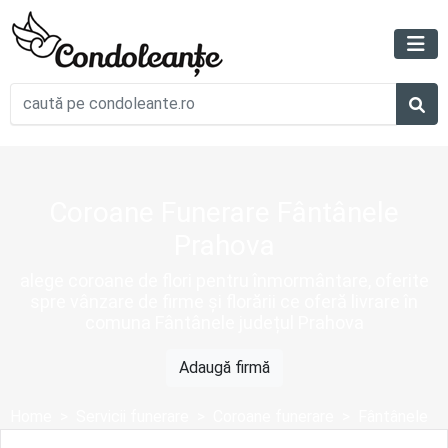
Coroane Funerare Fântânele
Prahova
alege coroane de flori pentru înmormântare, oferite
spre vânzare de firme și florării ce oferă livrare în
comuna Fântânele județul Prahova
Adaugă firmă
Home
Servicii funerare
Coroane funerare
Fântânele