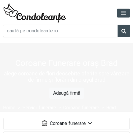
Coroane Funerare oraș Brad
alege coroane de flori deosebite oferite spre vânzare
de firme și florării din orașul Brad
Adaugă firmă
Home
Servicii funerare
Coroane funerare
Brad
Coroane funerare