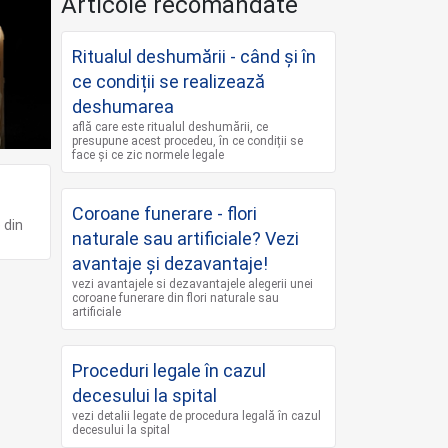
Articole recomandate
Ritualul deshumării - când și în
ce condiții se realizează
deshumarea
află care este ritualul deshumării, ce
presupune acest procedeu, în ce condiții se
face și ce zic normele legale
Coroane funerare - flori
e din
naturale sau artificiale? Vezi
avantaje și dezavantaje!
vezi avantajele si dezavantajele alegerii unei
coroane funerare din flori naturale sau
artificiale
Proceduri legale în cazul
decesului la spital
vezi detalii legate de procedura legală în cazul
decesului la spital