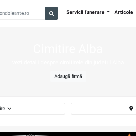
Servicii funerare
Articole
Cimitire Alba
vezi detalii despre cimitirele din judetul Alba
Adaugă firmă
Cimitire