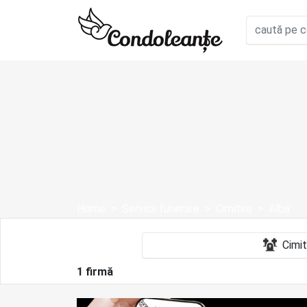
Home
Servicii funerare
Cimitire
Alba
1 firmă