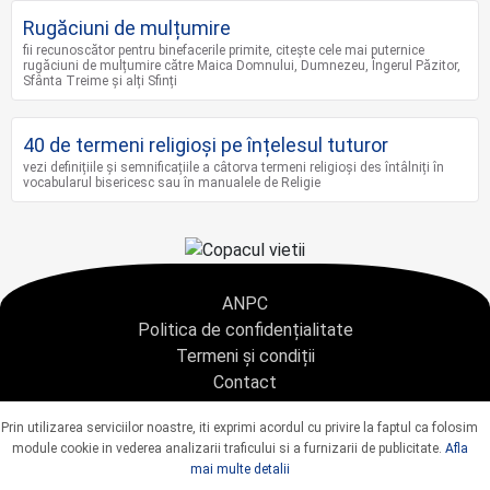
Rugăciuni de mulțumire
fii recunoscător pentru binefacerile primite, citește cele mai puternice
rugăciuni de mulțumire către Maica Domnului, Dumnezeu, Îngerul Păzitor,
Sfânta Treime și alți Sfinți
40 de termeni religioși pe înțelesul tuturor
vezi definițiile și semnificațiile a câtorva termeni religioși des întâlniți în
vocabularul bisericesc sau în manualele de Religie
ANPC
Politica de confidențialitate
Termeni și condiții
Contact
Copyright © 2021 - AGENTIA CONDOLEANTE.RO SRL - toate drepturile rezervate
Prin utilizarea serviciilor noastre, iti exprimi acordul cu privire la faptul ca folosim
J40/9967/2020 CUI: 42925428
module cookie in vederea analizarii traficului si a furnizarii de publicitate.
Afla
mai multe detalii