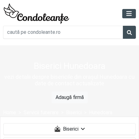
Biserici Hunedoara
vezi detalii despre bisericile din orașul Hunedoara cu
date de contact actualizate
Adaugă firmă
Home
Servicii funerare
Biserici
Hunedoara
Biserici