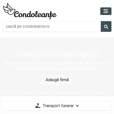
Transport Funerar Filipești
alege firme ce oferă servicii autorizate de transport
persoane decedate în comuna Filipești
Adaugă firmă
Home
Servicii funerare
Transport funerar
Filipești
Transport funerar