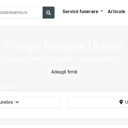
Servicii funerare
Articole
Pompe Funebre Ulmeni
 de pompe funebre de tradiție și cu experiență din o
Adaugă firmă
Ulmeni
Pompe funebre