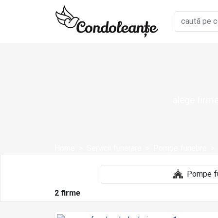
alege firme
Home
Servicii funerare
Pompe funebre
2 firme