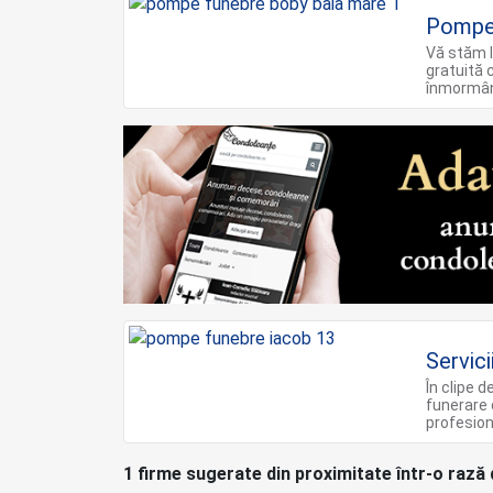
Pompe
Vă stăm l
gratuită 
înmormâ
Servic
În clipe 
funerare 
profesion
1 firme sugerate din proximitate într-o rază