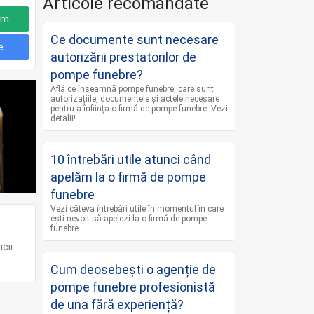
Articole recomandate
um
Ce documente sunt necesare
e
autorizării prestatorilor de
pompe funebre?
Află ce înseamnă pompe funebre, care sunt
autorizațiile, documentele și actele necesare
pentru a înființa o firmă de pompe funebre. Vezi
detalii!
10 întrebări utile atunci când
apelăm la o firmă de pompe
funebre
Vezi câteva întrebări utile în momentul în care
ești nevoit să apelezi la o firmă de pompe
funebre
cii
Cum deosebești o agenție de
pompe funebre profesionistă
de una fără experiență?