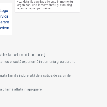
vezi detaliile care fac diferența în momentul
organizării unei înmormântări și cum alegi
agenția de pompe funebre
ate la cel mai bun preț
zori cu o vastă experiență în domeniu și cu care te
juta familia îndurerată de a scăpa de sarcinile
a o firmă aflată în apropiere.