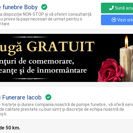
 funebre Boby
Sună ac
a dispoziție NON-STOP și vă oferim consultanță
cu privire la pașii necesari de urmat pentru o
Vezi sit
ntare
ii Funerare Iacob
de tristețe și durere compania noastră de pompe funebre , vă oferă servi
de calitate prestate cu bun simț și discreție de echipa noastră de
iști.
 de 50 km.