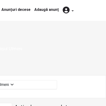
Anunțuri decese
Adaugă anunț
rașul Ulmeni
Ulmeni