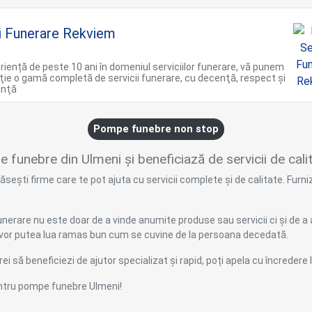
ii Funerare Rekviem
riență de peste 10 ani în domeniul serviciilor funerare, vă punem
iţie o gamă completă de servicii funerare, cu decenţă, respect şi
inţă
Pompe funebre non stop
funebre din Ulmeni și beneficiază de servicii de calit
sești firme care te pot ajuta cu servicii complete și de calitate. Furni
erare nu este doar de a vinde anumite produse sau servicii ci și de a a
își vor putea lua ramas bun cum se cuvine de la persoana decedată.
ei să beneficiezi de ajutor specializat și rapid, poți apela cu încredere l
pentru pompe funebre Ulmeni!