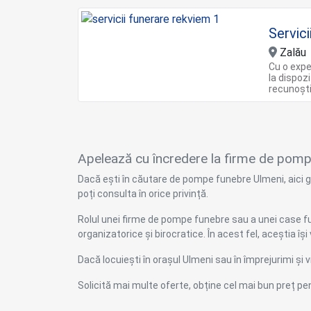
Servic
Zalău
Cu o expe
la dispoz
recunoşt
Apelează cu încredere la firme de pompe 
Dacă ești în căutare de pompe funebre Ulmeni, aici gă
poți consulta în orice privință.
Rolul unei firme de pompe funebre sau a unei case fun
organizatorice și birocratice. În acest fel, aceștia 
Dacă locuiești în orașul Ulmeni sau în împrejurimi și vr
Solicită mai multe oferte, obține cel mai bun preț 