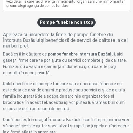
vezi detaliile care fac diferența în momentul organizării unei înmormântări
și cum alegi agenția de pompe funebre
Pompe funebre non stop
Apelează cu încredere la firme de pompe funebre din
Întorsura Buzăului și beneficiază de servicii de calitate la cel
mai bun preț
Dacă ești în căutare de
pompe funebre Întorsura Buzăului
, aici
găsești firme care te pot ajuta cu servicii complete și de calitate.
Furnizori cu o vastă experiență în domeniu și cu care te poți
consulta în orice privință.
Rolul unei firme de pompe funebre sau a unei case funerare nu
este doar de a vinde anumite produse sau servicii ci și de a ajuta
familia îndurerată de a scăpa de sarcinile organizatorice și
birocratice. În acest fel, aceștia își vor putea lua ramas bun cum
se cuvine de la persoana decedată.
Dacă locuiești în orașul Întorsura Buzăului sau în împrejurimi și vrei
să beneficiezi de ajutor specializat și rapid, poți apela cu încredere
la o firmă aflată în apropiere.