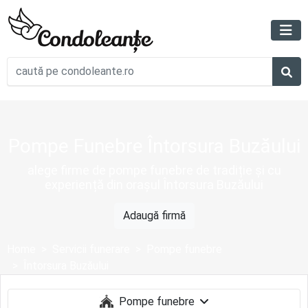
Pompe Funebre Întorsura Buzăului
alege firme de pompe funebre de tradiție și cu
experiență din orașul Întorsura Buzăului
Adaugă firmă
Home
Servicii funerare
Pompe funebre
Întorsura Buzăului
Pompe funebre