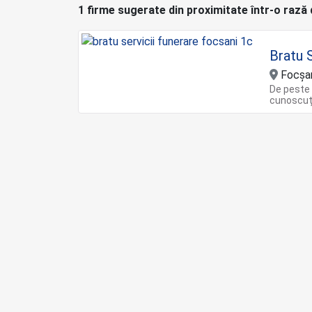
1 firme sugerate din proximitate într-o rază
Bratu S
Focșa
De peste 
cunoscuți