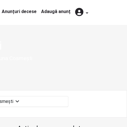
Anunțuri decese
Adaugă anunț
i
muna Cosmești
Cosmești