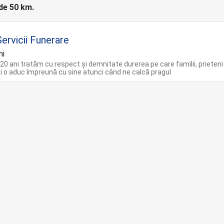
 de 50 km.
ervicii Funerare
ni
20 ani tratăm cu respect și demnitate durerea pe care familii, prieteni
 o aduc împreună cu sine atunci când ne calcă pragul