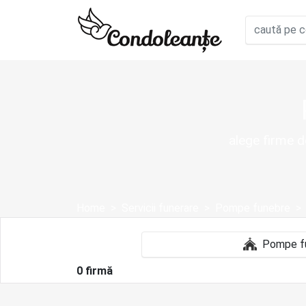
alege firme 
Home
Servicii funerare
Pompe funebre
0 firmă