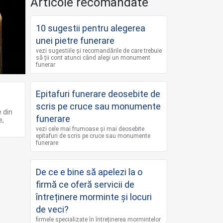
Articole recomandate
10 sugestii pentru alegerea
unei pietre funerare
vezi sugestiile și recomandările de care trebuie
să ții cont atunci când alegi un monument
funerar
Epitafuri funerare deosebite de
scris pe cruce sau monumente
e din
funerare
e,
vezi cele mai frumoase și mai deosebite
epitafuri de scris pe cruce sau monumente
funerare
De ce e bine să apelezi la o
firmă ce oferă servicii de
întreținere morminte și locuri
de veci?
firmele specializate în întreținerea mormintelor