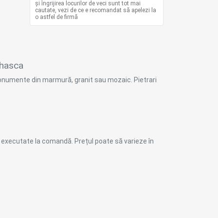
și îngrijirea locurilor de veci sunt tot mai
cautate, vezi de ce e recomandat să apelezi la
o astfel de firmă
lhasca
 monumente din marmură, granit sau mozaic. Pietrari
le executate la comandă. Prețul poate să varieze în