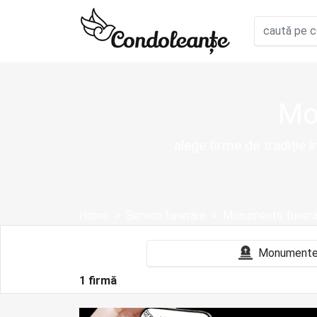
Mo
alege firme de tradiție 
Home
Servicii funerare
Monumente funera
1 firmă