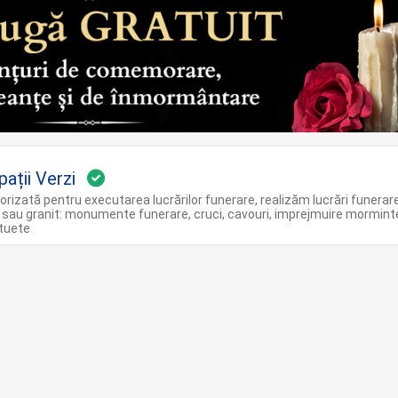
ații Verzi
orizată pentru executarea lucrărilor funerare, realizăm lucrări funerar
au granit: monumente funerare, cruci, cavouri, imprejmuire mormint
atuete