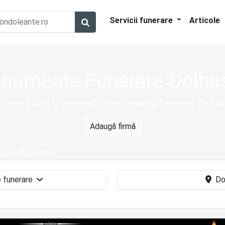
Servicii funerare
Articole
numente Funerare Dolha
în construcții și amenajări monumente funerare de cal
Adaugă firmă
re
Dolhasca
Monumente funerare