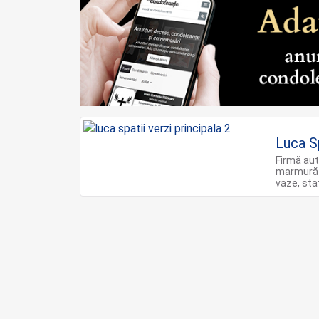
Luca Sp
Firmă aut
marmură s
vaze, st