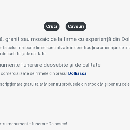
Cruci
Cavouri
 granit sau mozaic de la firme cu experiență din Do
 lista celor mai bune firme specializate în construcții și amenajări de
i deosebite și de calitate.
numente funerare deosebite și de calitate
comercializate de firmele din orașul
Dolhasca
.
 înscripționare gratuită atât pentru produsele din stoc cât și pentru ce
 pentru monumente funerare Dolhasca!