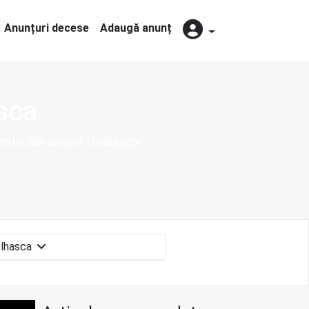
Anunțuri decese
Adaugă anunț
sca
itate din orașul Dolhasca
Dolhasca