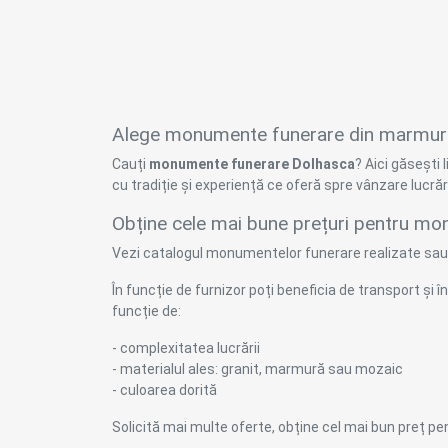
Alege monumente funerare din marmură,
Cauți
monumente funerare Dolhasca
? Aici găsești
cu tradiție și experiență ce oferă spre vânzare lucrăr
Obține cele mai bune prețuri pentru mo
Vezi catalogul monumentelor funerare realizate sau 
În funcție de furnizor poți beneficia de transport și
funcție de:
- complexitatea lucrării
- materialul ales: granit, marmură sau mozaic
- culoarea dorită
Solicită mai multe oferte, obține cel mai bun preț