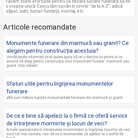
Facem toate eforturile pentru ca fiecare lucrare funerară să fie
o creaţie unică. Executăm lucrări în cimitir ”de la A-Z”, adică:
săpat, zidit, turnat fundaţii, montaj, etc.
Articole recomandate
Monumente funerare din marmură sau granit? Ce
alegem pentru construcția acestuia?
Următoarele informații te-ar putea ajuta să iei o decizie cu privire la ce
anume să alegi pentru construcția unui monument funerar: marmură sau
granit. Vezi detalii!
Sfaturi utile pentru îngrijirea monumentelor
funerare
află cum trebuie îngrijite monumentele funerare din marmură și granit
De ce e bine să apelezi la o firmă ce oferă servicii
de întreținere morminte și locuri de veci?
firmele specializate în întreținerea mormintelor și îngrijirea locurilor de veci
sunt tot mai cautate, vezi de ce e recomandat să apelezi la o astfel de