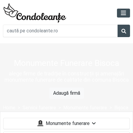
Monumente Funerare Bisoca
alege firme de tradiție în construcții și amenajări
monumente funerare de calitate din comuna Bisoca
Adaugă firmă
Home
Servicii funerare
Monumente funerare
Bișoca
Monumente funerare