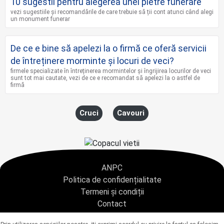
10 sugestii pentru alegerea unei pietre funerare
vezi sugestiile și recomandările de care trebuie să ții cont atunci când alegi
un monument funerar
De ce e bine să apelezi la o firmă ce oferă servicii
de întreținere morminte și locuri de veci?
firmele specializate în întreținerea mormintelor și îngrijirea locurilor de veci
sunt tot mai cautate, vezi de ce e recomandat să apelezi la o astfel de
firmă
Cruci
Cavouri
ANPC
Politica de confidențialitate
Termeni și condiții
Contact
Copyright © 2021 - AGENTIA CONDOLEANTE.RO SRL - toate drepturile rezervate