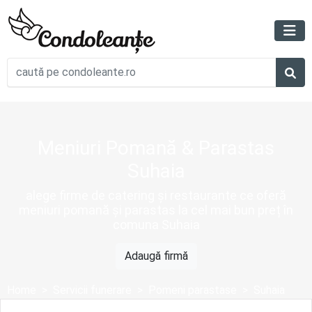
Meniuri Pomană & Parastas
Suhaia
alege firme de catering și restaurante ce oferă
meniuri pomană și parastas la cel mai bun preț în
comuna Suhaia
Adaugă firmă
Home
Servicii funerare
Pomeni parastase
Suhaia