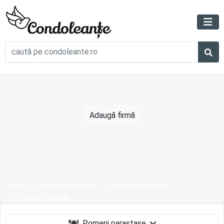
Adaugă firmă
Home
Servicii funerare
Pomeni parastase
Poiana Vărbilău
Pomeni parastase