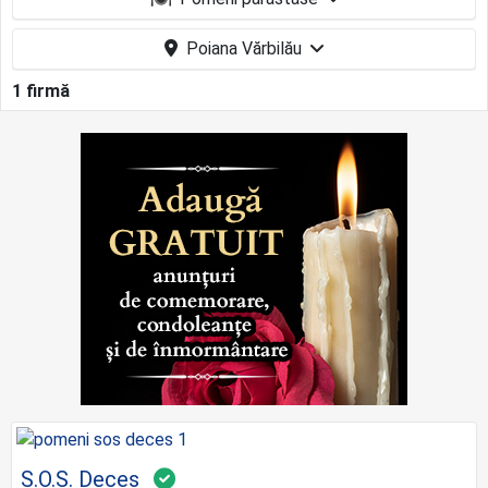
Poiana Vărbilău
1 firmă
S.O.S. Deces