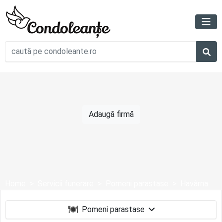
Adaugă firmă
Home
Servicii funerare
Pomeni parastase
Havârna
Pomeni parastase