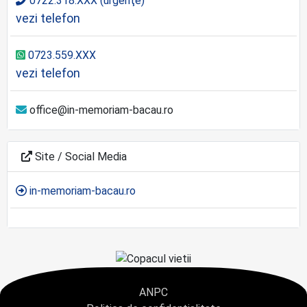
0722.318.XXX (urgenţe)
vezi telefon
0723.559.XXX
vezi telefon
office@in-memoriam-bacau.ro
Site / Social Media
in-memoriam-bacau.ro
ANPC