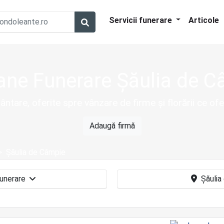
Servicii funerare
Articole
ane Funerare Șăulia de C
ntare, oferite spre vânzare de firme și florării ce of
Adaugă firmă
Șăulia de Câmpie
Coroane funerare