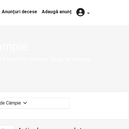
Anunțuri decese
Adaugă anunț
âmpie
eră livrare în comuna Șăulia de Câmpie
Șăulia de Câmpie