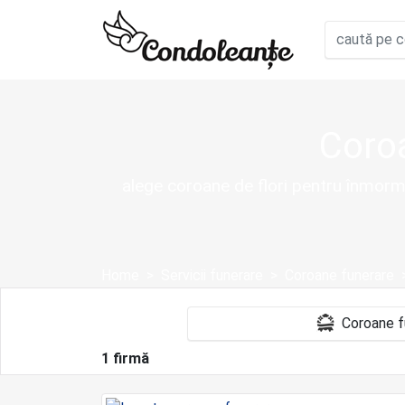
Coro
alege coroane de flori pentru înmormâ
Home
Servicii funerare
Coroane funerare
1 firmă