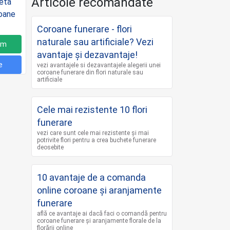
Articole recomandate
Coroane funerare - flori
naturale sau artificiale? Vezi
um
avantaje și dezavantaje!
e
vezi avantajele si dezavantajele alegerii unei
coroane funerare din flori naturale sau
artificiale
Cele mai rezistente 10 flori
funerare
vezi care sunt cele mai rezistente și mai
potrivite flori pentru a crea buchete funerare
deosebite
10 avantaje de a comanda
online coroane şi aranjamente
funerare
află ce avantaje ai dacă faci o comandă pentru
coroane funerare și aranjamente florale de la
florării online