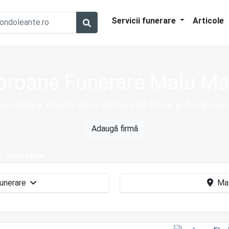
Servicii funerare
Articole
oroane Funerare Malu Ma
rmântare, oferite spre vânzare de firme și florării c
Adaugă firmă
Malu Mare
Coroane funerare