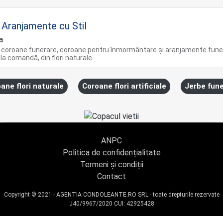
i Aranjamente cu Stil
a
 coroane funerare, coroane pentru înmormântare și aranjamente fune
 la comandă, din flori naturale
ane flori naturale
Coroane flori artificiale
Jerbe fun
ANPC
Politica de confidențialitate
Termeni și condiții
Contact
Copyright © 2021 - AGENTIA CONDOLEANTE.RO SRL - toate drepturile rezervate
J40/9967/2020 CUI: 42925428