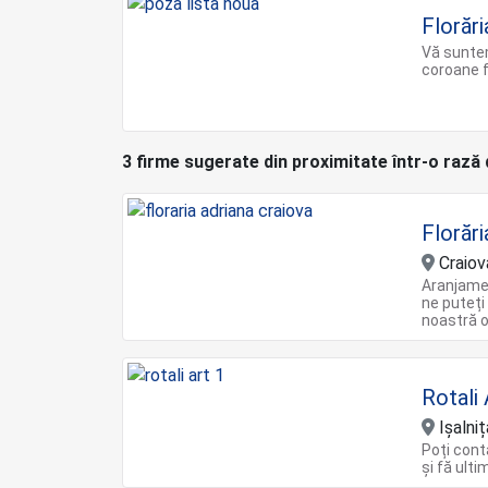
Florări
Vă suntem
coroane 
3 firme sugerate din proximitate într-o rază
Florări
Craiov
Aranjame
ne puteți
noastră o
Rotali 
Ișalniț
Poți cont
și fă ult