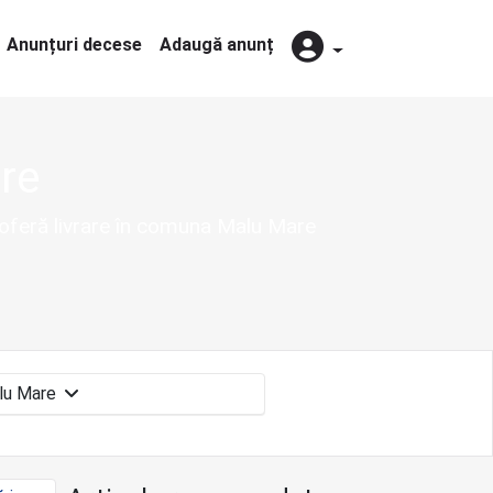
Anunțuri decese
Adaugă anunț
re
e oferă livrare în comuna Malu Mare
Malu Mare