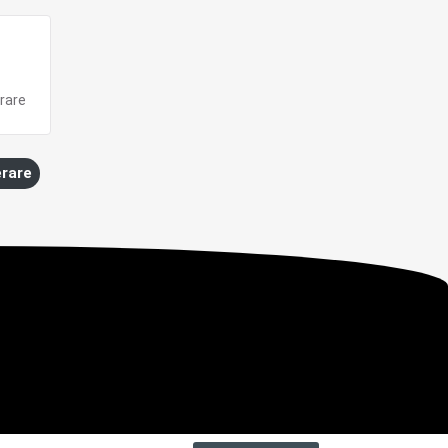
rare
erare