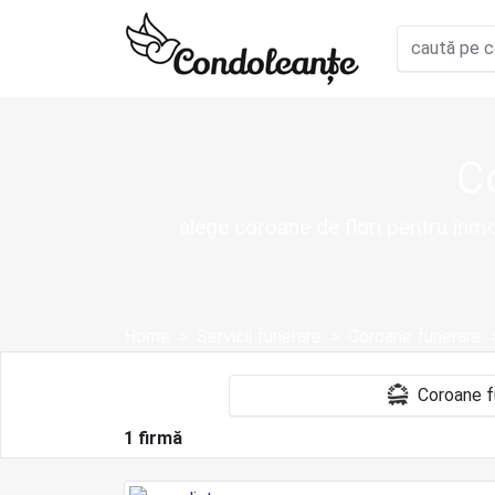
C
alege coroane de flori pentru înmo
Home
Servicii funerare
Coroane funerare
1 firmă