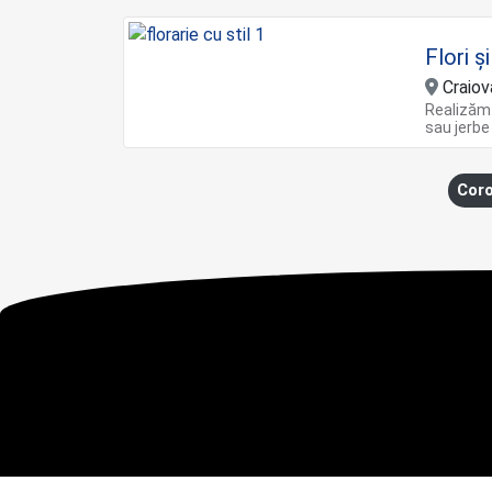
Flori ș
Craiov
Realizăm
sau jerbe
Coro