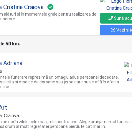
a Cristina Craiova
 alături și în momentele grele pentru realizarea de
Sună ac
funerare
Vezi sit
 de 50 km.
a Adriana
a
ntele funerare reprezintă un omagiu adus persoanei decedate,
 solicita și modele de coroane sau jerbe care nu se află în oferta
nline
Art
a, Craiova
a pe noi în zilele cele mai grele pentru tine. Alege aranjamentul funerar 
imul drum al mult regretatei persoane pierdute cât mai lin.