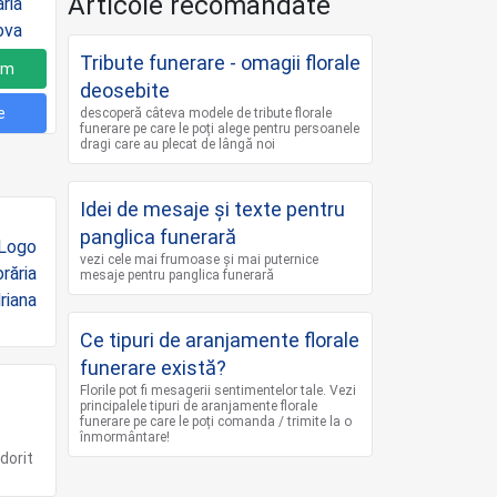
Articole recomandate
Tribute funerare - omagii florale
um
deosebite
e
descoperă câteva modele de tribute florale
funerare pe care le poți alege pentru persoanele
dragi care au plecat de lângă noi
Idei de mesaje și texte pentru
panglica funerară
vezi cele mai frumoase și mai puternice
mesaje pentru panglica funerară
Ce tipuri de aranjamente florale
funerare există?
Florile pot fi mesagerii sentimentelor tale. Vezi
principalele tipuri de aranjamente florale
funerare pe care le poți comanda / trimite la o
înmormântare!
dorit