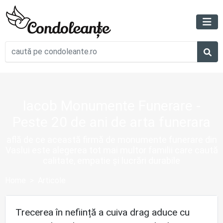
Iacob Monumente Funerare -
Peste 20 de ani de arta funerara
află de ce această firmă de monumente funerare din
Vaslui este alegerea tot mai multor familii care caută
calitate, empatie și lucrări durabile
Home
Articole
Trecerea în neființă a cuiva drag aduce cu