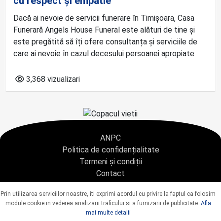
cu respect și empatie
Dacă ai nevoie de servicii funerare în Timișoara, Casa
Funerară Angels House Funeral este alături de tine și
este pregătită să îți ofere consultanța și serviciile de
care ai nevoie în cazul decesului persoanei apropiate
3,368 vizualizari
ANPC
Politica de confidențialitate
Termeni și condiții
Contact
Copyright © 2021 - AGENTIA CONDOLEANTE.RO SRL - toate drepturile rezervate
Prin utilizarea serviciilor noastre, iti exprimi acordul cu privire la faptul ca folosim
J40/9967/2020 CUI: 42925428
module cookie in vederea analizarii traficului si a furnizarii de publicitate.
Afla
mai multe detalii