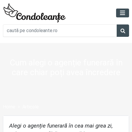
Cum alegi o agenție funerară în
care chiar poți avea încredere
Home
Articole
Alegi o agenție funerară în cea mai grea zi,