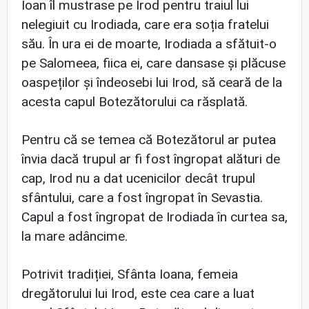
Ioan îl mustrase pe Irod pentru traiul lui
nelegiuit cu Irodiada, care era soția fratelui
său. În ura ei de moarte, Irodiada a sfătuit-o
pe Salomeea, fiica ei, care dansase și plăcuse
oaspeților și îndeosebi lui Irod, să ceară de la
acesta capul Botezătorului ca răsplată.
Pentru că se temea că Botezătorul ar putea
învia dacă trupul ar fi fost îngropat alături de
cap, Irod nu a dat ucenicilor decât trupul
sfântului, care a fost îngropat în Sevastia.
Capul a fost îngropat de Irodiada în curtea sa,
la mare adâncime.
Potrivit tradiției, Sfânta Ioana, femeia
dregătorului lui Irod, este cea care a luat