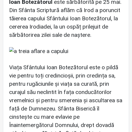
Ioan Botezătorul
este sărbătorită pe 25 mai.
Din Sfânta Scriptură aflăm că Irod a poruncit
tăierea capului Sfântului Ioan Botezătorul, la
cererea Irodiadei, la un ospăț prilejuit de
sărbătorirea zilei sale de naștere.
Viața Sfântului Ioan Botezătorul este o pildă
vie pentru toți credincioșii, prin credința sa,
pentru rugăciunile și viața sa curată, prin
curajul său neclintit în fața conducătorilor
vremelnici și pentru smerenia și ascultarea sa
față de Dumnezeu. Sfânta Biserică îl
cinstește cu mare evlavie pe
Înaintemergătorul Domnului, drept dovadă