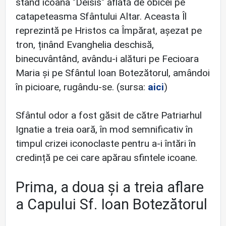
stând icoana "Deisis" aflată de obicei pe
catapeteasma Sfântului Altar. Aceasta Îl
reprezintă pe Hristos ca Împărat, așezat pe
tron, ținând Evanghelia deschisă,
binecuvântând, avându-i alături pe Fecioara
Maria și pe Sfântul Ioan Botezătorul, amândoi
în picioare, rugându-se. (sursa:
aici
)
Sfântul odor a fost găsit de către Patriarhul
Ignatie a treia oară, în mod semnificativ în
timpul crizei iconoclaste pentru a-i întări în
credință pe cei care apărau sfintele icoane.
Prima, a doua și a treia aflare
a Capului Sf. Ioan Botezătorul