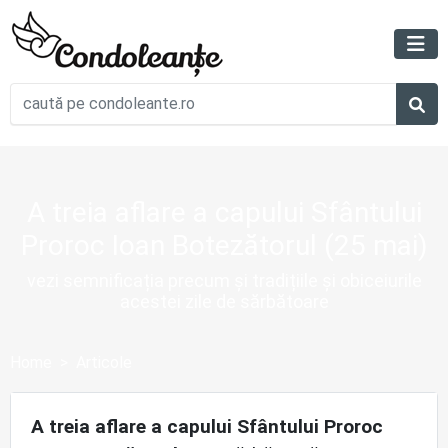
A treia aflare a capului Sfântului
Proroc Ioan Botezătorul (25 mai)
vezi semnificația precum și tradițiile și obiceiurile
acestei zile de sărbătoare
Home
Articole
A treia aflare a capului Sfântului Proroc