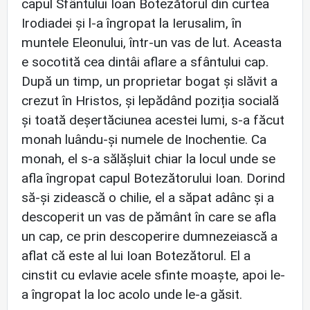
capul Sfântului Ioan Botezătorul din curtea
Irodiadei și l-a îngropat la Ierusalim, în
muntele Eleonului, într-un vas de lut. Aceasta
e socotită cea dintâi aflare a sfântului cap.
După un timp, un proprietar bogat și slăvit a
crezut în Hristos, și lepădând poziția socială
și toată deșertăciunea acestei lumi, s-a făcut
monah luându-și numele de Inochentie. Ca
monah, el s-a sălășluit chiar la locul unde se
afla îngropat capul Botezătorului Ioan. Dorind
să-și zidească o chilie, el a săpat adânc și a
descoperit un vas de pământ în care se afla
un cap, ce prin descoperire dumnezeiască a
aflat că este al lui Ioan Botezătorul. El a
cinstit cu evlavie acele sfinte moaște, apoi le-
a îngropat la loc acolo unde le-a găsit.