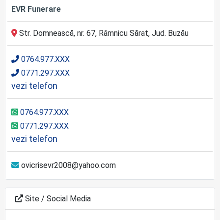
EVR Funerare
Str. Domnească, nr. 67, Râmnicu Sărat, Jud. Buzău
0764.977.XXX
0771.297.XXX
vezi telefon
0764.977.XXX
0771.297.XXX
vezi telefon
ovicrisevr2008@yahoo.com
Site / Social Media