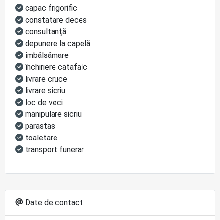
capac frigorific
constatare deces
consultanţă
depunere la capelă
îmbălsămare
închiriere catafalc
livrare cruce
livrare sicriu
loc de veci
manipulare sicriu
parastas
toaletare
transport funerar
Date de contact