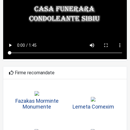
Firme recomandate
Fazakas Morminte
Monumente
Lemeta Comexim