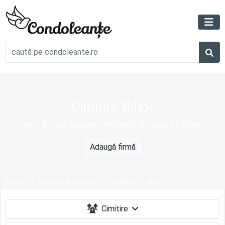
Cimitire Bihor
vezi detalii despre cimitirele din judetul Bihor
Adaugă firmă
Home
Servicii funerare
Cimitire
Bihor
Cimitire