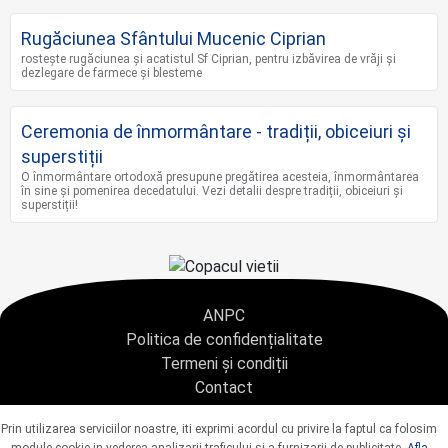
Rugăciunea Sfântului Mucenic Ciprian
rostește rugăciunea și acatistul Sf Ciprian, pentru izbăvirea de vrăji și
dezlegare de farmece și blesteme
Ceremonia de înmormântare - tradiții, obiceiuri și
superstiții
O înmormântare ortodoxă presupune pregătirea acesteia, înmormântarea
în sine și pomenirea decedatului. Vezi detalii despre tradiții, obiceiuri și
superstiții!
ANPC
Politica de confidențialitate
Termeni și condiții
Contact
Copyright © 2021 - AGENTIA CONDOLEANTE.RO SRL - toate drepturile rezervate
Prin utilizarea serviciilor noastre, iti exprimi acordul cu privire la faptul ca folosim
J40/9967/2020 CUI: 42925428