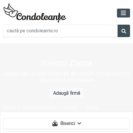
Biserici Zlatna
vezi detalii despre bisericile din orașul Zlatna cu date
de contact actualizate
Adaugă firmă
Home
Servicii funerare
Biserici
Zlatna
Biserici