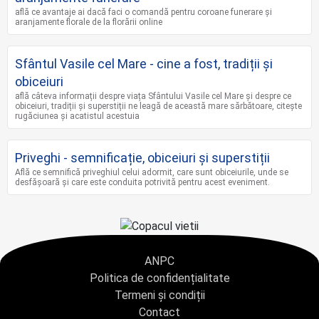
află ce avantaje ai dacă faci o comandă pentru coroane funerare și
aranjamente florale de la florării online
Sfântul Vasile cel Mare - cine a fost, tradiții și
obiceiuri
află câteva informații despre viața Sfântului Vasile cel Mare și despre ce
obiceiuri, tradiții și superstiții ne leagă de această mare sărbătoare, citește
rugăciunea și acatistul acestuia
Priveghi - semnificație, obiceiuri și superstiții
Află ce semnifică priveghiul celui adormit, care sunt obiceiurile, unde se
desfășoară și care este conduita potrivită pentru acest eveniment.
ANPC
Politica de confidențialitate
Termeni și condiții
Contact