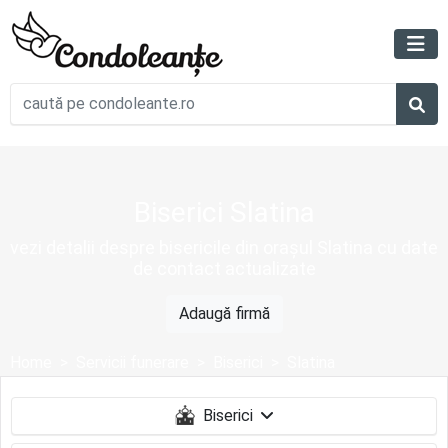
Biserici Slatina
vezi detalii despre bisericile din orașul Slatina cu date
de contact actualizate
Adaugă firmă
Home
Servicii funerare
Biserici
Slatina
Biserici