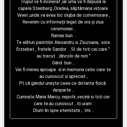
Trupul va fi incinerat ,iar urna va fi depusă la 
capela Steinberg ,Oradea, săptămana viitoare 
Vineri ,unde va avea loc slujba de comemorare ,

Revenim cu informații legat de ora și ziua 
ceremoniei ...

Ramas bun ...

Te alături parintilor Alexandru si Zsuzsana,  sora 
Erzsebet , fratele Sandor  ...SI de toti cei care " 
au trecut ...dincolo de nori "

Gând  bun ...

Vei fi mereu aproape  si in memoria celor care te 
au cunoscut si apreciat ,

Pt că gândul unește ceea ce distanta fizică  
desparte ...

Cumnata Maria Marcu, nepotii ,vecinii si toti cei 
care te.au cunoscut ...iti uram :

Drum lin spre eternitate ,  Imi ...