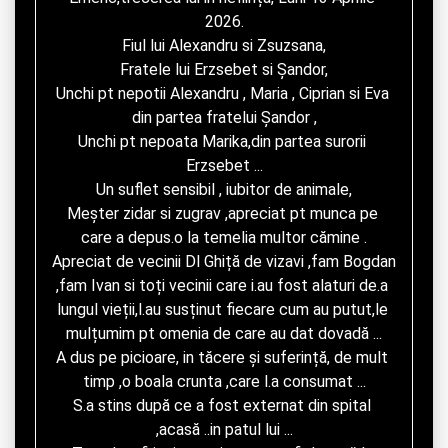
2026.

Fiul lui Alexandru si Zsuzsana,

Fratele lui Erzsebet si Șandor,

Unchi pt nepotii Alexandru , Maria , Ciprian si Eva 
din partea fratelui Șandor ,

Unchi pt nepoata Marika,din partea surorii 
Erzsebet ...

Un suflet sensibil , iubitor de animale,

Meșter zidar si zugrav ,apreciat pt munca pe 
care a depus.o la temelia multor cămine .

Apreciat de vecinii Dl Ghiță de vizavi ,fam Bogdan 
,fam Ivan si toți vecinii care i.au fost alaturi de.a 
lungul vieții,l.au susținut fiecare cum au putut,le 
mulțumim pt omenia de care au dat dovadă ...

A dus pe picioare, in tăcere și suferință, de mult 
timp ,o boala crunta ,care l.a consumat ...

S.a stins după ce a fost externat din spital 
,acasă ..in patul lui ...
