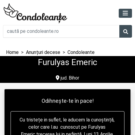
Home
Anunțuri decese
Condoleante
Furulyas Emeric
jud. Bihor
Odihnește-te în pace!
Cu tristețe in suflet, le aducem la cunoștință, 
celor care l.au  cunoscut pe Furulyas 
Emeric,trecerea lui in neființă, Luni 13 Aprilie 