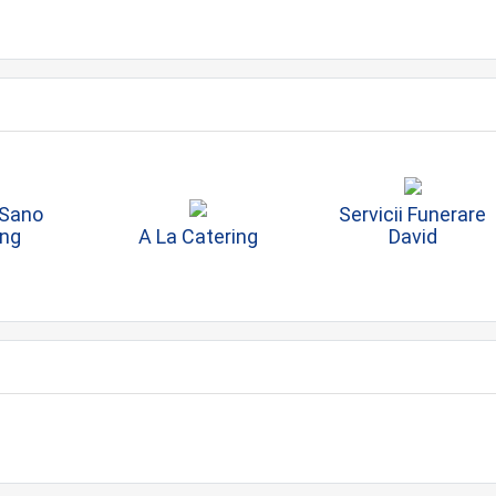
Sano
Servicii Funerare
ing
A La Catering
David