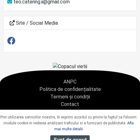
teo.catering.ii@gmail.com
Site / Social Media
ANPC
Politica de confidențialitate
Termeni și condiții
Contact
Copyright © 2021 - AGENTIA CONDOLEANTE.RO SRL - toate drepturile rezervate
Prin utilizarea serviciilor noastre, iti exprimi acordul cu privire la faptul ca folosim
J40/9967/2020 CUI: 42925428
module cookie in vederea analizarii traficului si a furnizarii de publicitate.
Afla
mai multe detalii
Sunt de acord