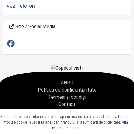
vezi telefon
Site / Social Media
ANPC
Politica de confidențialitate
Termeni și condiții
Contact
Copyright © 2021 - AGENTIA CONDOLEANTE.RO SRL - toate drepturile rezervate
Prin utilizarea serviciilor noastre, iti exprimi acordul cu privire la faptul ca folosim
J40/9967/2020 CUI: 42925428
module cookie in vederea analizarii traficului si a furnizarii de publicitate.
Afla
mai multe detalii