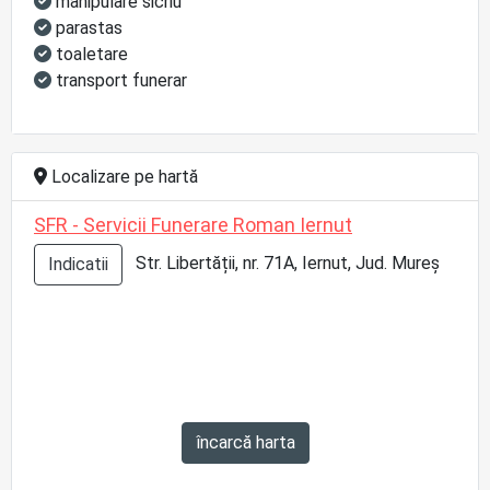
manipulare sicriu
parastas
toaletare
transport funerar
Localizare pe hartă
SFR - Servicii Funerare Roman Iernut
Str. Libertății, nr. 71A, Iernut, Jud. Mureș
Indicatii
încarcă harta