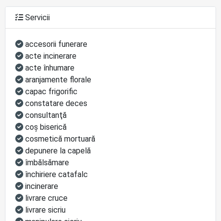
Servicii
accesorii funerare
acte incinerare
acte înhumare
aranjamente florale
capac frigorific
constatare deces
consultanţă
coş biserică
cosmetică mortuară
depunere la capelă
îmbălsămare
închiriere catafalc
incinerare
livrare cruce
livrare sicriu