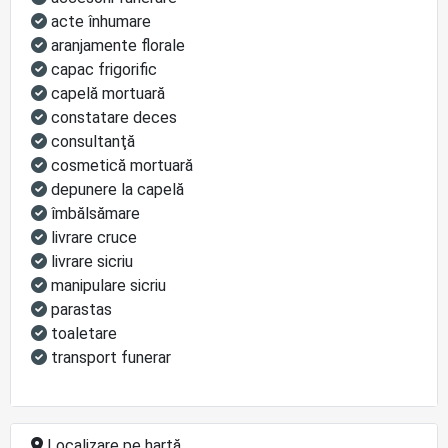
acte înhumare
aranjamente florale
capac frigorific
capelă mortuară
constatare deces
consultanţă
cosmetică mortuară
depunere la capelă
îmbălsămare
livrare cruce
livrare sicriu
manipulare sicriu
parastas
toaletare
transport funerar
Localizare pe hartă