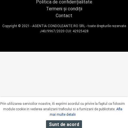
Politica de confidențialitate
Termeni și condiții
Contact
Copyright © 2021 - AGENTIA CONDOLEANTE.RO SRL - toate drepturile rezervate
J40/9967/2020 CUI: 42925428
Prin utilizarea serviciilor noastre, iti exprimi acordul cu privire la faptul ca folosim
module cookie in vederea analizarii traficului si a furnizarii de publicitate.
Afla
mai multe detalii
Sunt de acord