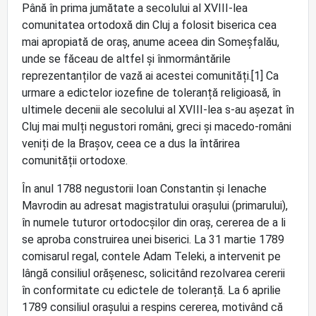
Până în prima jumătate a secolului al XVIII-lea
comunitatea ortodoxă din Cluj a folosit biserica cea
mai apropiată de oraș, anume aceea din Someșfalău,
unde se făceau de altfel și înmormântările
reprezentanților de vază ai acestei comunități.[1] Ca
urmare a edictelor iozefine de toleranță religioasă, în
ultimele decenii ale secolului al XVIII-lea s-au așezat în
Cluj mai mulți negustori români, greci și macedo-români
veniți de la Brașov, ceea ce a dus la întărirea
comunității ortodoxe.
În anul 1788 negustorii Ioan Constantin și Ienache
Mavrodin au adresat magistratului orașului (primarului),
în numele tuturor ortodocșilor din oraș, cererea de a li
se aproba construirea unei biserici. La 31 martie 1789
comisarul regal, contele Adam Teleki, a intervenit pe
lângă consiliul orășenesc, solicitând rezolvarea cererii
în conformitate cu edictele de toleranță. La 6 aprilie
1789 consiliul orașului a respins cererea, motivând că