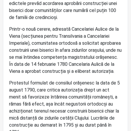
edictele prevăd acordarea aprobării construcției unei
biserici doar comunităților care numără cel puțin 100
de familii de credincioși.
Printr-o nouă cerere, adresată Cancelariei Aulice de la
Viena (secțiunea pentru Transilvania a Cancelariei
Imperiale), comunitatea ortodoxă a solicitat aprobarea
construirii unei biserici în afara zidurilor orașului, unde nu
se mai întindea competența magistratului orășenesc.
În data de 14 februarie 1780 Cancelaria Aulică de la
Viena a aprobat construcția și a eliberat autorizația.
Protestul formulat de consiliul orășenesc la data de 5
august 1790, care critica autorizația drept un act
menit să favorizeze întărirea comunității românești, a
rămas fără efect, așa încât negustorii ortodocși au
achiziționat terenul necesar construirii bisericii chiar la
mică distanță de zidurile cetății Clujului. Lucrările de
construcție au demarat în 1795 și au durat până în