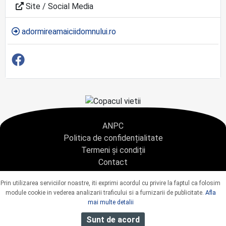
Site / Social Media
adormireamaiciidomnului.ro
ANPC
Politica de confidențialitate
Termeni și condiții
Contact
Copyright © 2021 - AGENTIA CONDOLEANTE.RO SRL - toate drepturile rezervate
Prin utilizarea serviciilor noastre, iti exprimi acordul cu privire la faptul ca folosim
J40/9967/2020 CUI: 42925428
module cookie in vederea analizarii traficului si a furnizarii de publicitate.
Afla
mai multe detalii
Sunt de acord