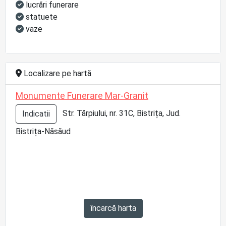
lucrări funerare
statuete
vaze
Localizare pe hartă
Monumente Funerare Mar-Granit
Str. Tărpiului, nr. 31C, Bistrița, Jud.
Indicatii
Bistrița-Năsăud
încarcă harta