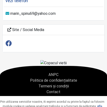
vezi telefon
marin_spinu69@yahoo.com
Site / Social Media
ANPC
Politica de confidențialitate
Termeni și condiții
Contact
Copyright © 2021 - AGENTIA CONDOLEANTE.RO SRL - toate drepturile rezervate
Prin utilizarea serviciilor noastre, iti exprimi acordul cu privire la faptul ca folosim
J40/9967/2020 CUI: 42925428
module cookie in vederea analizarii traficului si a furnizarii de publicitate.
Afla