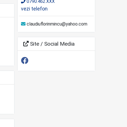
0790.462.XXX
vezi telefon
claudiuflorinmincu@yahoo.com
Site / Social Media