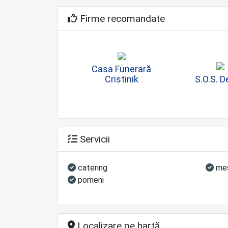
Firme recomandate
Casa Funerară
Cristinik
S.O.S. 
Servicii
catering
mes
pomeni
Localizare pe hartă