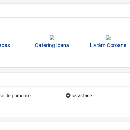
Deces
Catering Ioana
Livrăm Coroane
e de pomenire
parastase