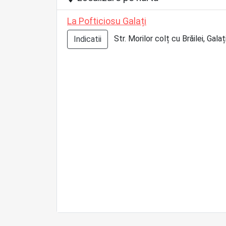
La Pofticiosu Galați
Str. Morilor colț cu Brăilei, Galaț
Indicatii